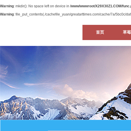
Warning
: mkdir(): No space left on device in
/www/wwwroot/X29X30Z1.COM/func.
Warning
: file_put_contents(./cachefile_yuan/greatarttimes.com/cache/7a/5bc0c/dafad
首页
草莓