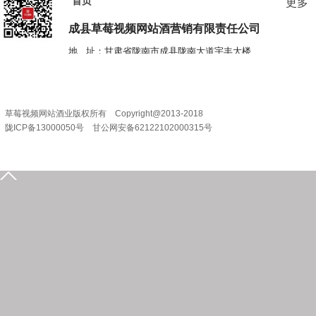
首页
更多
电 话：0931-2867829 2867839
成县草莓视频网站酒营销
有限责任公司
地 址：甘肃省陇南市成县陇南大道宇丰大楼
电 话：0936-3201888
草莓视频网站酒业版权所有 Copyright@2013-2018
陇ICP备13000050号 甘公网安备62122102000315号
0939-5935555
15209318631
在线留言
发送邮件
企业位置