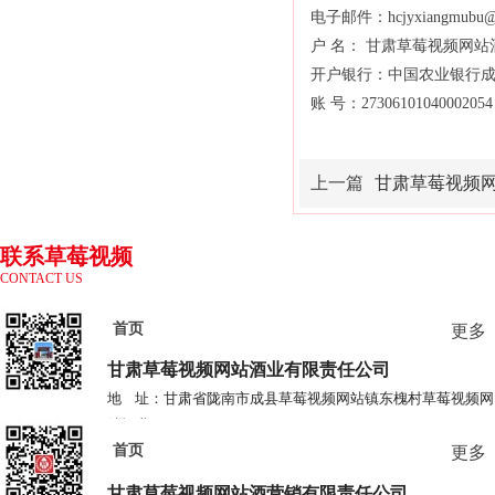
电子邮件：hcjyxiangmubu@
户 名： 甘肃草莓视频网
开户银行：中国农业银行
账 号：27306101040002054
上一篇
甘肃草莓视频网站酒业
联系草莓视频
CONTACT US
网站
首页
更多
甘肃草莓视频网站酒业
有限责任公司
地 址：甘肃省陇南市成县草莓视频网站镇东槐村草莓视频网
站酒业
首页
电 话：0939-3778685 3778687
更多
甘肃草莓视频网站酒营销有限责任公司