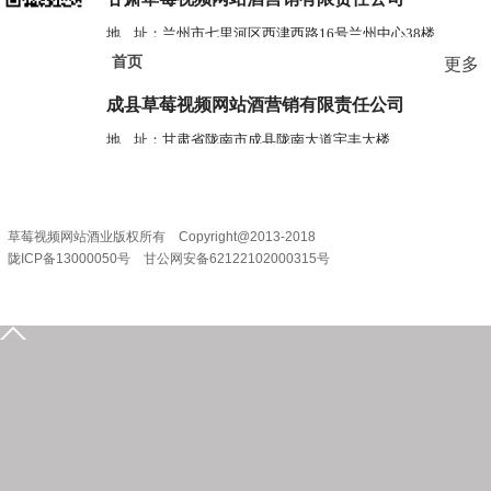
地 址：兰州市七里河区西津西路16号兰州中心38楼
首页
更多
电 话：0931-2867829 2867839
成县草莓视频网站酒营销
有限责任公司
地 址：甘肃省陇南市成县陇南大道宇丰大楼
电 话：0936-3201888
草莓视频网站酒业版权所有 Copyright@2013-2018
陇ICP备13000050号 甘公网安备62122102000315号
0939-5935555
15209318631